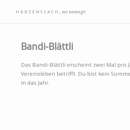
Zum
H Ä R Z E N S S A C H , wo bewegt!
Inhalt
springen
Bandi-Blättli
Das Bandi-Blättli erscheint zwei Mal pro
Vereinsleben betrifft. Du bist kein Somm
in das Jahr.